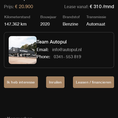
Prijs:
Lease vanaf:
€ 20.900
€ 310 /mnd
Kilometerstand
Bouwjaar
Brandstof
Transmissie
147.362 km
2020
Benzine
Automaat
Team Autopul
Email:
info@autopul.nl
Phone:
0341- 553 819
Ik heb interesse
Inruilen
Leasen / financieren