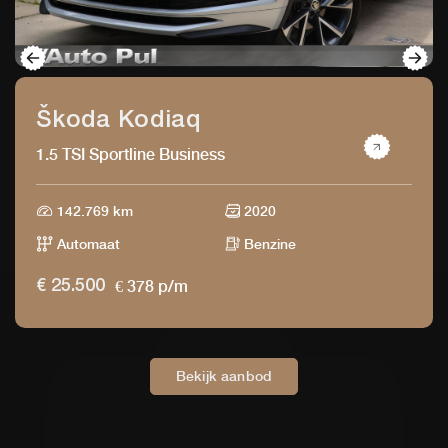
Škoda Kodiaq
1.5 TSI Sportline Business
142.769 km
2020
Automaat
Benzine
€ 378 p/m
€ 25.500
Bekijk aanbod