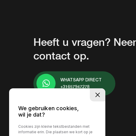
Heeft u vragen? Ne
contact op.
WHATSAPP DIRECT
+31657947278
We gebruiken cookies,
wil je dat?
Cookies zijn kleine tekstbestanden met
informatie erin. Die plaatsen we kort op je