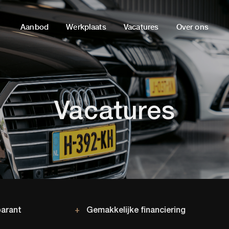
Aanbod
Werkplaats
Vacatures
Over ons
Vacatures
+
Gemakkelijke financiering