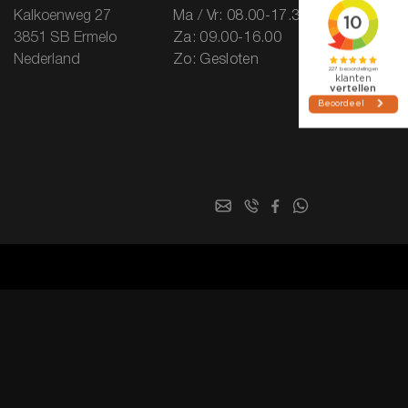
Kalkoenweg 27
Ma / Vr: 08.00-17.30
3851 SB Ermelo
Za: 09.00-16.00
Nederland
Zo: Gesloten