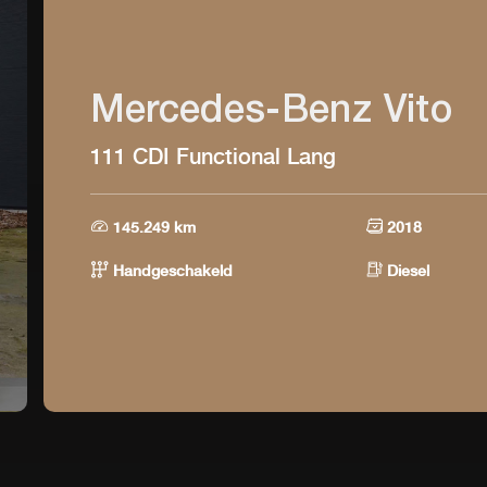
Mercedes-Benz Vito
111 CDI Functional Lang
145.249 km
2018
Handgeschakeld
Diesel