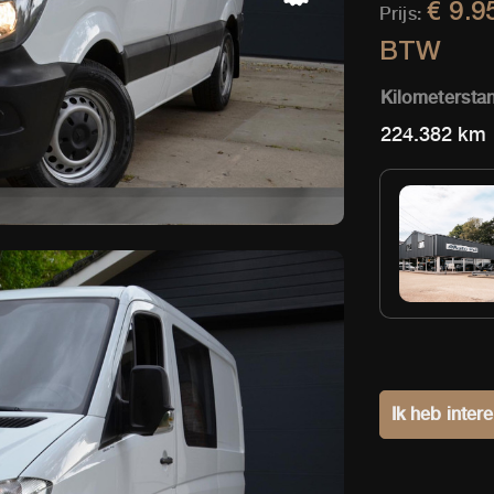
€ 9.9
Prijs:
BTW
Kilometersta
224.382 km
Ik heb inter