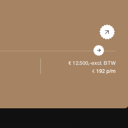
€ 12.500,-excl. BTW
€ 192 p/m