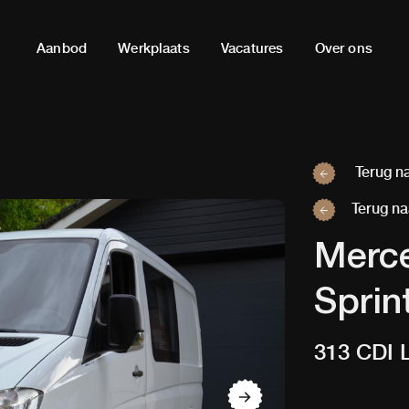
Aanbod
Werkplaats
Vacatures
Over ons
Terug na
Terug na
Merc
Sprin
313 CDI 