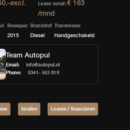
50,-excl.
€ 163
Lease vanaf:
/mnd
nd
Bouwjaar
Brandstof
Transmissie
2015
Diesel
Handgeschakeld
Team Autopul
Email:
info@autopul.nl
Phone:
0341- 553 819
esse
Inruilen
Leasen / financieren