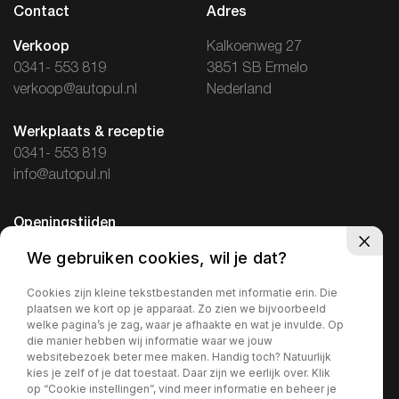
Contact
Adres
Verkoop
Kalkoenweg 27
0341- 553 819
3851 SB Ermelo
verkoop@autopul.nl
Nederland
Werkplaats & receptie
0341- 553 819
info@autopul.nl
Openingstijden
We gebruiken cookies, wil je dat?
Ma / Vr: 08.00-17.30
Za: 09.00-16.00
Cookies zijn kleine tekstbestanden met informatie erin. Die
Zo: Gesloten
plaatsen we kort op je apparaat. Zo zien we bijvoorbeeld
welke pagina’s je zag, waar je afhaakte en wat je invulde. Op
die manier hebben wij informatie waar we jouw
websitebezoek beter mee maken. Handig toch? Natuurlijk
kies je zelf of je dat toestaat. Daar zijn we eerlijk over. Klik
op “Cookie instellingen”, vind meer informatie en beheer je