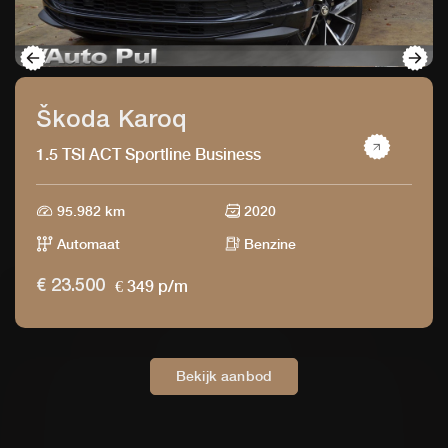
Škoda Karoq
1.5 TSI ACT Sportline Business
95.982 km
2020
Automaat
Benzine
€ 349 p/m
€ 23.500
Bekijk aanbod