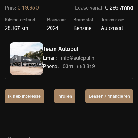
Prijs:
Lease vanaf:
€ 19.950
€ 296 /mnd
Kilometerstand
Bouwjaar
Brandstof
Transmissie
28.167 km
2024
Benzine
Automaat
Team Autopul
Email:
info@autopul.nl
Phone:
0341- 553 819
Ik heb interesse
Inruilen
Leasen / financieren