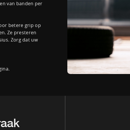
len van banden per
oor betere grip op
gen. Ze presteren
sius. Zorg dat uw
gina.
raak