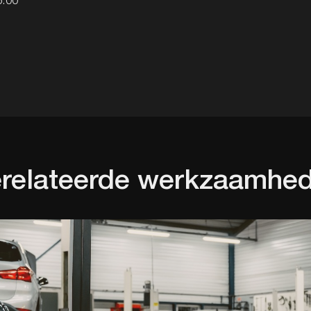
6.00
n
relateerde werkzaamhe