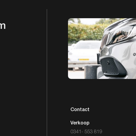
em
Contact
Verkoop
0341- 553 819