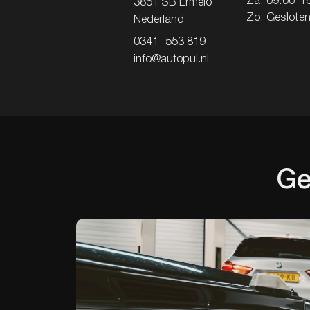
Za: 09.00-1
3851 SB Ermelo
Zo: Geslote
Nederland
0341- 553 819
info@autopul.nl
Ge