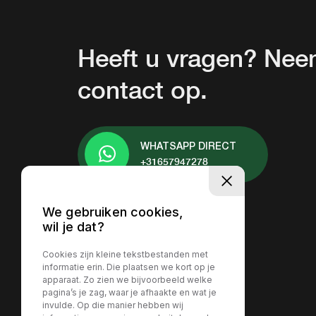
Heeft u vragen? Ne
contact op.
WHATSAPP DIRECT
+31657947278
We gebruiken cookies,
wil je dat?
Cookies zijn kleine tekstbestanden met
informatie erin. Die plaatsen we kort op je
apparaat. Zo zien we bijvoorbeeld welke
pagina’s je zag, waar je afhaakte en wat je
invulde. Op die manier hebben wij